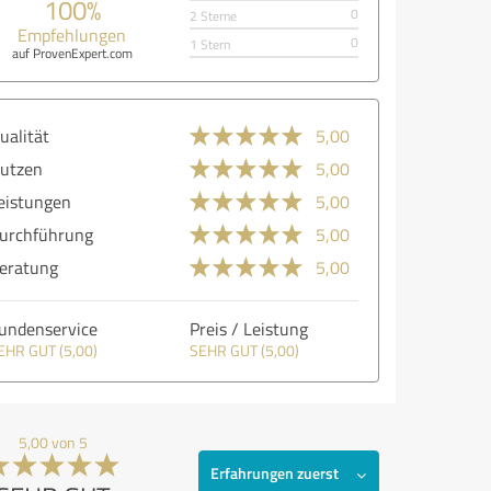
100%
0
2 Sterne
Empfehlungen
0
1 Stern
auf ProvenExpert.com
ualität
5,00
utzen
5,00
eistungen
5,00
urchführung
5,00
eratung
5,00
undenservice
Preis / Leistung
EHR GUT (5,00)
SEHR GUT (5,00)
5,00 von 5
Erfahrungen zuerst