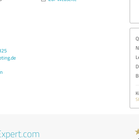
Q
N
325
L
ting.de
D
en
B
K
S
Expert.com