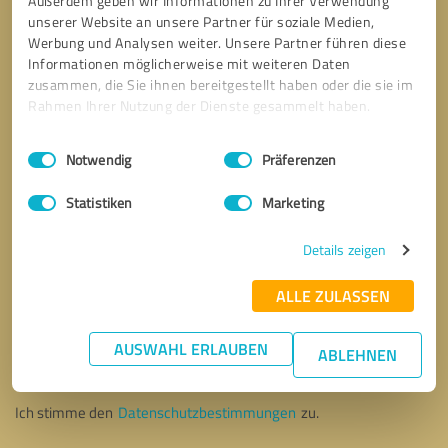
Außerdem geben wir Informationen zu Ihrer Verwendung
unserer Website an unsere Partner für soziale Medien,
Werbung und Analysen weiter. Unsere Partner führen diese
Informationen möglicherweise mit weiteren Daten
zusammen, die Sie ihnen bereitgestellt haben oder die sie im
Rahmen Ihrer Nutzung der Dienste gesammelt haben.
Einwilligungsauswahl
Impressum
|
Datenschutzbestimmungen
Notwendig
Präferenzen
Statistiken
Marketing
Details zeigen
ALLE ZULASSEN
Bitte um Rückruf
* Erforderliche Angaben
AUSWAHL ERLAUBEN
ABLEHNEN
Nachricht senden
Ich stimme den
Datenschutzbestimmungen
zu.