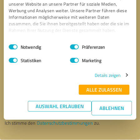
unserer Website an unsere Partner für soziale Medien,
Werbung und Analysen weiter. Unsere Partner führen diese
Informationen möglicherweise mit weiteren Daten
zusammen, die Sie ihnen bereitgestellt haben oder die sie im
Rahmen Ihrer Nutzung der Dienste gesammelt haben.
Einwilligungsauswahl
Impressum
|
Datenschutzbestimmungen
Notwendig
Präferenzen
Statistiken
Marketing
Details zeigen
ALLE ZULASSEN
Bitte um Rückruf
* Erforderliche Angaben
AUSWAHL ERLAUBEN
ABLEHNEN
Nachricht senden
Ich stimme den
Datenschutzbestimmungen
zu.