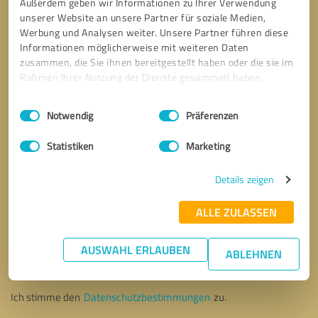
Außerdem geben wir Informationen zu Ihrer Verwendung
unserer Website an unsere Partner für soziale Medien,
Werbung und Analysen weiter. Unsere Partner führen diese
Informationen möglicherweise mit weiteren Daten
zusammen, die Sie ihnen bereitgestellt haben oder die sie im
Rahmen Ihrer Nutzung der Dienste gesammelt haben.
Einwilligungsauswahl
Impressum
|
Datenschutzbestimmungen
Notwendig
Präferenzen
Statistiken
Marketing
Details zeigen
ALLE ZULASSEN
Bitte um Rückruf
* Erforderliche Angaben
AUSWAHL ERLAUBEN
ABLEHNEN
Nachricht senden
Ich stimme den
Datenschutzbestimmungen
zu.