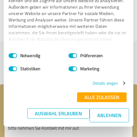
können und die Zugriffe auf unsere Website zu analysieren.
2 anderen Quellen
Außerdem geben wir Informationen zu Ihrer Verwendung
unserer Website an unsere Partner für soziale Medien,
5,00 von 5
Werbung und Analysen weiter. Unsere Partner führen diese
Informationen möglicherweise mit weiteren Daten
SEHR GUT
zusammen, die Sie ihnen bereitgestellt haben oder die sie im
Rahmen Ihrer Nutzung der Dienste gesammelt haben.
Einwilligungsauswahl
Impressum
|
Datenschutzbestimmungen
Jetzt bewerten
Notwendig
Präferenzen
Statistiken
Marketing
Profil teilen
Details zeigen
Ihre Nachricht an Erik Ivanov
ALLE ZULASSEN
AUSWAHL ERLAUBEN
ABLEHNEN