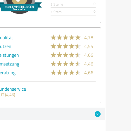
0
2 Sterne
0
1 Stern
ualität
4,78
utzen
4,55
eistungen
4,66
msetzung
4,46
eratung
4,66
undenservice
UT (4,46)