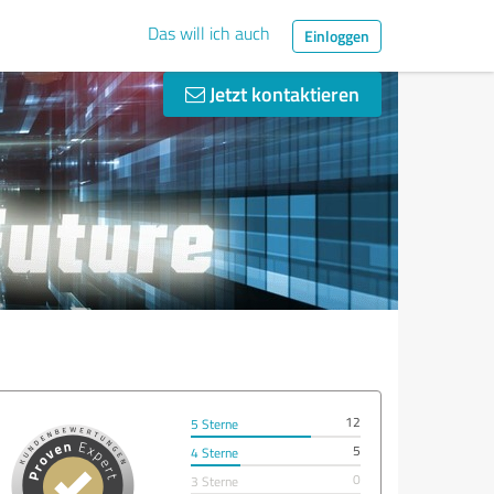
Das will ich auch
Einloggen
Jetzt kontaktieren
12
5 Sterne
5
4 Sterne
0
3 Sterne