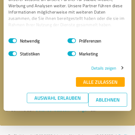
Werbung und Analysen weiter. Unsere Partner führen diese
Informationen möglicherweise mit weiteren Daten
zusammen, die Sie ihnen bereitgestellt haben oder die sie im
Rahmen Ihrer Nutzung der Dienste gesammelt haben.
Einwilligungsauswahl
Impressum
|
Datenschutzbestimmungen
Notwendig
Präferenzen
Statistiken
Marketing
Details zeigen
Bitte um Rückruf
* Erforderliche Angaben
ALLE ZULASSEN
Nachricht senden
AUSWAHL ERLAUBEN
ABLEHNEN
Ich stimme den
Datenschutzbestimmungen
zu.