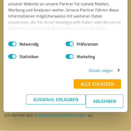
unserer Website an unsere Partner für soziale Medien,
Werbung und Analysen weiter. Unsere Partner führen diese
Informationen möglicherweise mit weiteren Daten
zusammen, die Sie ihnen bereitgestellt haben oder die sie im
Rahmen Ihrer Nutzung der Dienste gesammelt haben.
Einwilligungsauswahl
Impressum
|
Datenschutzbestimmungen
Notwendig
Präferenzen
Statistiken
Marketing
Details zeigen
ALLE ZULASSEN
Bitte um Rückruf
* Erforderliche Angaben
AUSWAHL ERLAUBEN
ABLEHNEN
Nachricht senden
Ich stimme den
Datenschutzbestimmungen
zu.