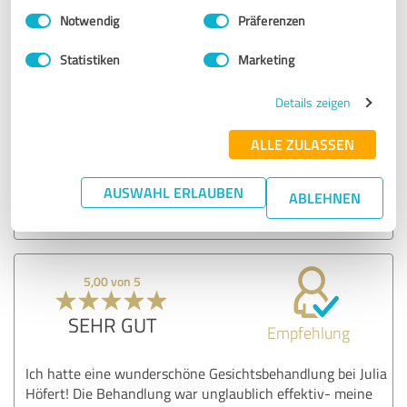
ESTETICA
Einwilligungsauswahl
Impressum
|
Datenschutzbestimmungen
Notwendig
Präferenzen
08.02.2025
Claudi
Statistiken
Marketing
Kommentar von ESTETICA by Julia Höfert:
Details zeigen
Liebe Claudia! Vielen Dank für deine tolle Bewertung.
ALLE ZULASSEN
Habe mich sehr gefreut, dass du mich auch einmal
besucht hast und freue mich auf ein Wiedersehen. Es
AUSWAHL ERLAUBEN
stehen noch viele weitere tolle Behandlungen auf
ABLEHNEN
dem Plan.
5,00 von 5
SEHR GUT
Empfehlung
Ich hatte eine wunderschöne Gesichtsbehandlung bei Julia
Höfert! Die Behandlung war unglaublich effektiv- meine