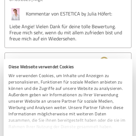
Kommentar von ESTETICA by Julia Höfert:
Liebe Angie! Vielen Dank für deine tolle Bewertung.
Freue mich sehr, wenn du mit allem zufrieden bist und
freue mich auf ein Wiedersehen.
4,80 von 5
Diese Webseite verwendet Cookies
SEHR GUT
Wir verwenden Cookies, um Inhalte und Anzeigen zu
Empfehlung
personalisieren, Funktionen für soziale Medien anbieten zu
können und die Zugriffe auf unsere Website zu analysieren.
Es war ein sehr entspannendes Erlebnis. Die Beratung war
Außerdem geben wir Informationen zu Ihrer Verwendung
top und die Produkte sind hochwertig.
unserer Website an unsere Partner für soziale Medien,
Mir hat es sehr gut getan und deshalb komme ich gerne
Werbung und Analysen weiter. Unsere Partner führen diese
wieder
Informationen möglicherweise mit weiteren Daten
zusammen, die Sie ihnen bereitgestellt haben oder die sie im
Rahmen Ihrer Nutzung der Dienste gesammelt haben.
Erfahrungsbericht & Bewertung zu: