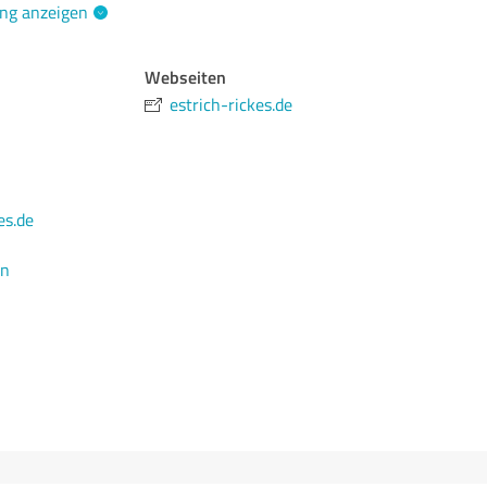
ng anzeigen
Webseiten
estrich-rickes.de
es.de
en