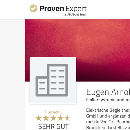
Eugen Arnol
Isoliersysteme und me
Elektrische Begleith
4,50
von
5
GmbH und ergänzen da
mobile Vor-Ort Bearbei
SEHR GUT
Branchen darstellt. Z