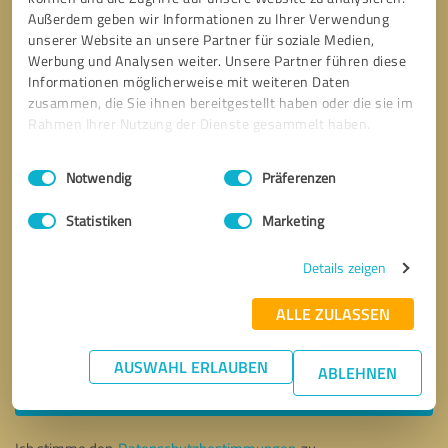
Außerdem geben wir Informationen zu Ihrer Verwendung
unserer Website an unsere Partner für soziale Medien,
Werbung und Analysen weiter. Unsere Partner führen diese
Informationen möglicherweise mit weiteren Daten
zusammen, die Sie ihnen bereitgestellt haben oder die sie im
Rahmen Ihrer Nutzung der Dienste gesammelt haben.
Einwilligungsauswahl
Impressum
|
Datenschutzbestimmungen
Notwendig
Präferenzen
Statistiken
Marketing
Details zeigen
ALLE ZULASSEN
Bitte um Rückruf
* Erforderliche Angaben
AUSWAHL ERLAUBEN
ABLEHNEN
Nachricht senden