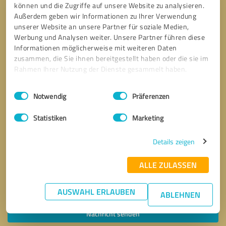
können und die Zugriffe auf unsere Website zu analysieren.
Außerdem geben wir Informationen zu Ihrer Verwendung
unserer Website an unsere Partner für soziale Medien,
Werbung und Analysen weiter. Unsere Partner führen diese
Informationen möglicherweise mit weiteren Daten
zusammen, die Sie ihnen bereitgestellt haben oder die sie im
Rahmen Ihrer Nutzung der Dienste gesammelt haben.
Einwilligungsauswahl
Impressum
|
Datenschutzbestimmungen
Notwendig
Präferenzen
Statistiken
Marketing
Details zeigen
ALLE ZULASSEN
Bitte um Rückruf
* Erforderliche Angaben
AUSWAHL ERLAUBEN
ABLEHNEN
Nachricht senden