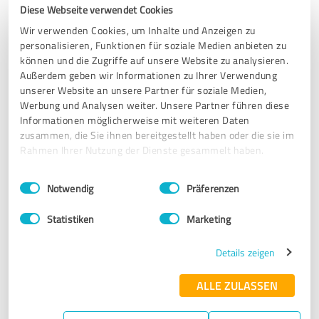
SEHR GUT
Diese Webseite verwendet Cookies
Empfehlung
Wir verwenden Cookies, um Inhalte und Anzeigen zu
personalisieren, Funktionen für soziale Medien anbieten zu
netzbetreiber antrag lief ohne probleme durch top.
können und die Zugriffe auf unsere Website zu analysieren.
Außerdem geben wir Informationen zu Ihrer Verwendung
unserer Website an unsere Partner für soziale Medien,
Erfahrungsbericht & Bewertung zu:
Werbung und Analysen weiter. Unsere Partner führen diese
EVU Netzantrag 4U GmbH
Informationen möglicherweise mit weiteren Daten
zusammen, die Sie ihnen bereitgestellt haben oder die sie im
Rahmen Ihrer Nutzung der Dienste gesammelt haben.
02.07.2026
dominik K.
Einwilligungsauswahl
Impressum
|
Datenschutzbestimmungen
Notwendig
Präferenzen
5,00 von 5
Statistiken
Marketing
SEHR GUT
Empfehlung
Details zeigen
Absolute Empfehlung für alle Solaranlagenbesitzer.
ALLE ZULASSEN
Erfahrungsbericht & Bewertung zu: