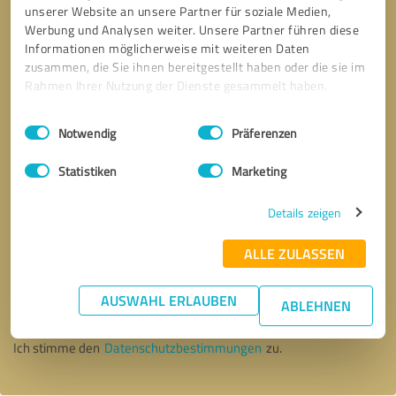
unserer Website an unsere Partner für soziale Medien,
Werbung und Analysen weiter. Unsere Partner führen diese
Informationen möglicherweise mit weiteren Daten
zusammen, die Sie ihnen bereitgestellt haben oder die sie im
Rahmen Ihrer Nutzung der Dienste gesammelt haben.
Einwilligungsauswahl
Impressum
|
Datenschutzbestimmungen
Notwendig
Präferenzen
Statistiken
Marketing
Details zeigen
ALLE ZULASSEN
Bitte um Rückruf
* Erforderliche Angaben
AUSWAHL ERLAUBEN
ABLEHNEN
Nachricht senden
Ich stimme den
Datenschutzbestimmungen
zu.