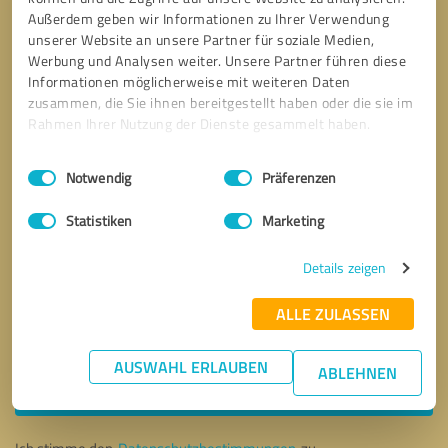
Außerdem geben wir Informationen zu Ihrer Verwendung
unserer Website an unsere Partner für soziale Medien,
Werbung und Analysen weiter. Unsere Partner führen diese
Informationen möglicherweise mit weiteren Daten
zusammen, die Sie ihnen bereitgestellt haben oder die sie im
Rahmen Ihrer Nutzung der Dienste gesammelt haben.
Einwilligungsauswahl
Impressum
|
Datenschutzbestimmungen
Notwendig
Präferenzen
Statistiken
Marketing
Details zeigen
ALLE ZULASSEN
Bitte um Rückruf
* Erforderliche Angaben
AUSWAHL ERLAUBEN
ABLEHNEN
Nachricht senden