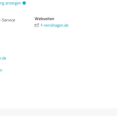
ng anzeigen
Webseiten
n-Service
f-reinshagen.de
n.de
en