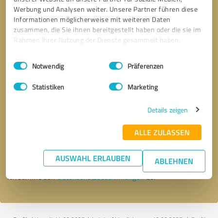
Werbung und Analysen weiter. Unsere Partner führen diese
Informationen möglicherweise mit weiteren Daten
zusammen, die Sie ihnen bereitgestellt haben oder die sie im
Rahmen Ihrer Nutzung der Dienste gesammelt haben.
Einwilligungsauswahl
Impressum
|
Datenschutzbestimmungen
Notwendig
Präferenzen
Statistiken
Marketing
Details zeigen
Bitte um Rückruf
* Erforderliche Angaben
ALLE ZULASSEN
Nachricht senden
AUSWAHL ERLAUBEN
ABLEHNEN
Ich stimme den
Datenschutzbestimmungen
zu.