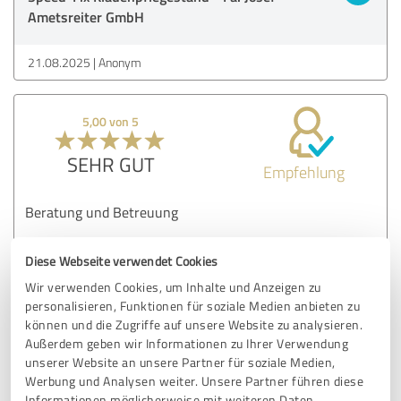
Ametsreiter GmbH
21.08.2025
Anonym
5,00 von 5
SEHR GUT
Empfehlung
Beratung und Betreuung
Diese Webseite verwendet Cookies
Erfahrungsbericht & Bewertung zu:
Wir verwenden Cookies, um Inhalte und Anzeigen zu
Speed-Fix Klauenpflegestand - Fa. Josef
personalisieren, Funktionen für soziale Medien anbieten zu
Ametsreiter GmbH
können und die Zugriffe auf unsere Website zu analysieren.
Außerdem geben wir Informationen zu Ihrer Verwendung
12.08.2025
Thomas u. Petra E.
unserer Website an unsere Partner für soziale Medien,
Werbung und Analysen weiter. Unsere Partner führen diese
Informationen möglicherweise mit weiteren Daten