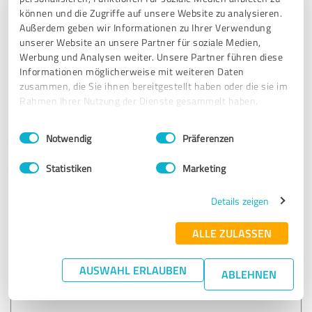
SEHR GUT
Empfehlung
können und die Zugriffe auf unsere Website zu analysieren.
Außerdem geben wir Informationen zu Ihrer Verwendung
unserer Website an unsere Partner für soziale Medien,
Super flexibler firscher mensch, stets höflich und
Werbung und Analysen weiter. Unsere Partner führen diese
zuvorkommend,
Informationen möglicherweise mit weiteren Daten
Nette beratung. Alles bildlich dargestellt auf fragen
zusammen, die Sie ihnen bereitgestellt haben oder die sie im
eingegangen und gut erklärt bzw dargestellt,
Rahmen Ihrer Nutzung der Dienste gesammelt haben.
Nur zu empfehlen!
Einwilligungsauswahl
Impressum
|
Datenschutzbestimmungen
Notwendig
Präferenzen
Erfahrungsbericht & Bewertung zu:
Fabio Sottile
Statistiken
Marketing
Details zeigen
05.04.2023
Anonym
ALLE ZULASSEN
5,00 von 5
AUSWAHL ERLAUBEN
ABLEHNEN
SEHR GUT
Empfehlung