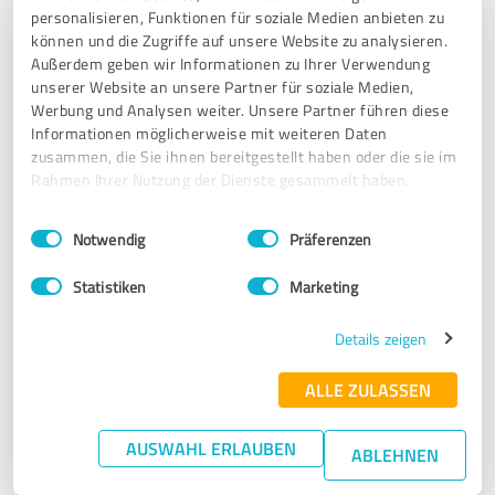
personalisieren, Funktionen für soziale Medien anbieten zu
Jens Hübinger ist großartig. Vom ersten Moment an fühlt
können und die Zugriffe auf unsere Website zu analysieren.
man sich willkommen. Und auf Augenhöhe
Außerdem geben wir Informationen zu Ihrer Verwendung
wahrgenommen. Jederzeit wieder.
unserer Website an unsere Partner für soziale Medien,
Werbung und Analysen weiter. Unsere Partner führen diese
Informationen möglicherweise mit weiteren Daten
Erfahrungsbericht & Bewertung zu:
zusammen, die Sie ihnen bereitgestellt haben oder die sie im
Fachpraxis für medizinische Hypnose
Rahmen Ihrer Nutzung der Dienste gesammelt haben.
Einwilligungsauswahl
Impressum
|
Datenschutzbestimmungen
05.07.2019
A. P.
Notwendig
Präferenzen
Statistiken
Marketing
5,00 von 5
Details zeigen
SEHR GUT
Empfehlung
ALLE ZULASSEN
Ich möchte mich ganz herzlich bei meinem Kollegen, Jens
Hübinger, für einen tollen Workshop bedanken!
AUSWAHL ERLAUBEN
ABLEHNEN
Die Fahrt nach Andernach hat für mich über 9 Stunden
gedauert ( da aus dem hohen Norden) aber sie hat sich