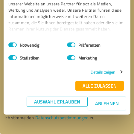
unserer Website an unsere Partner für soziale Medien,
Werbung und Analysen weiter. Unsere Partner führen diese
Informationen möglicherweise mit weiteren Daten
zusammen, die Sie ihnen bereitgestellt haben oder die sie im
Rahmen Ihrer Nutzung der Dienste gesammelt haben.
Einwilligungsauswahl
Impressum
|
Datenschutzbestimmungen
Notwendig
Präferenzen
Statistiken
Marketing
Details zeigen
ALLE ZULASSEN
Bitte um Rückruf
* Erforderliche Angaben
AUSWAHL ERLAUBEN
ABLEHNEN
Nachricht senden
Ich stimme den
Datenschutzbestimmungen
zu.