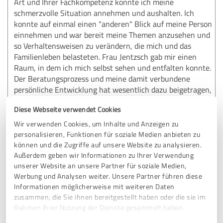
Art und Ihrer Fachkompetenz konnte ich meine
schmerzvolle Situation annehmen und aushalten. Ich
konnte auf einmal einen "anderen" Blick auf meine Person
einnehmen und war bereit meine Themen anzusehen und
so Verhaltensweisen zu verändern, die mich und das
Familienleben belasteten. Frau Jentzsch gab mir einen
Raum, in dem ich mich selbst sehen und entfalten konnte.
Der Beratungsprozess und meine damit verbundene
persönliche Entwicklung hat wesentlich dazu beigetragen,
dass meine Frau und ich unsere Beziehung nicht
Diese Webseite verwendet Cookies
aufgegeben haben, sondern eine neue Ebene gefunden
haben, über die ICH und WIR sehr dankbar sind. Die
Wir verwenden Cookies, um Inhalte und Anzeigen zu
Beratungskosten haben sich sehr gelohnt. Ich empfehle
personalisieren, Funktionen für soziale Medien anbieten zu
den Familien Leuchtturm allen, die sich neue Impulse für
können und die Zugriffe auf unsere Website zu analysieren.
Ihr "eingefahrenes" Familienleben wünschen, die glauben,
Außerdem geben wir Informationen zu Ihrer Verwendung
ihre Beziehung wären nicht mehr zu retten, (auch zu
unserer Website an unsere Partner für soziale Medien,
Werbung und Analysen weiter. Unsere Partner führen diese
anderen Menschen als Ihren Partner) die glauben, schon
Informationen möglicherweise mit weiteren Daten
alle Hebel bewegt zu haben, die einen Raum brauchen, in
zusammen, die Sie ihnen bereitgestellt haben oder die sie im
dem sie dafür geschätzt werden was Sie sind...
Rahmen Ihrer Nutzung der Dienste gesammelt haben.
DANKE!