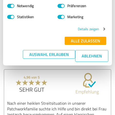
Einwilligungsauswahl
Impressum
|
Datenschutzbestimmungen
Notwendig
Präferenzen
Erfahrungsbericht & Bewertung zu:
Familienleuchtturm
Statistiken
Marketing
Details zeigen
24.03.2022
R.
ALLE ZULASSEN
Kommentar von Familienleuchtturm:
Lieber R., ich danke sehr für diese ausführliche und
AUSWAHL ERLAUBEN
ABLEHNEN
offene Einschätzung und für die Zeit dafür!
4,96 von 5
SEHR GUT
Empfehlung
Nach einer heiklen Streitsituation in unserer
Patchworkfamilie suchte ich Hilfe und bin direkt bei Frau
Jentzsch herausgekommen. Auf einen klassischen