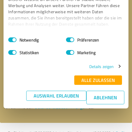
Werbung und Analysen weiter. Unsere Partner führen diese
Informationen möglicherweise mit weiteren Daten
zusammen, die Sie ihnen bereitgestellt haben oder die sie im
Rahmen Ihrer Nutzung der Dienste gesammelt haben.
Einwilligungsauswahl
Impressum
|
Datenschutzbestimmungen
Notwendig
Präferenzen
Statistiken
Marketing
Details zeigen
Bitte um Rückruf
* Erforderliche Angaben
ALLE ZULASSEN
Nachricht senden
AUSWAHL ERLAUBEN
ABLEHNEN
Ich stimme den
Datenschutzbestimmungen
zu.