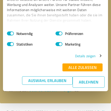
Werbung und Analysen weiter. Unsere Partner führen diese
Informationen möglicherweise mit weiteren Daten
zusammen, die Sie ihnen bereitgestellt haben oder die sie im
Rahmen Ihrer Nutzung der Dienste gesammelt haben.
Einwilligungsauswahl
Impressum
|
Datenschutzbestimmungen
Notwendig
Präferenzen
Statistiken
Marketing
Details zeigen
Bitte um Rückruf
* Erforderliche Angaben
ALLE ZULASSEN
Nachricht senden
AUSWAHL ERLAUBEN
ABLEHNEN
Ich stimme den
Datenschutzbestimmungen
zu.