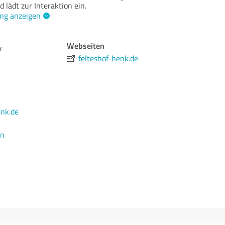
d lädt zur Interaktion ein.
ng anzeigen
Webseiten
k
felteshof-henk.de
enk.de
en