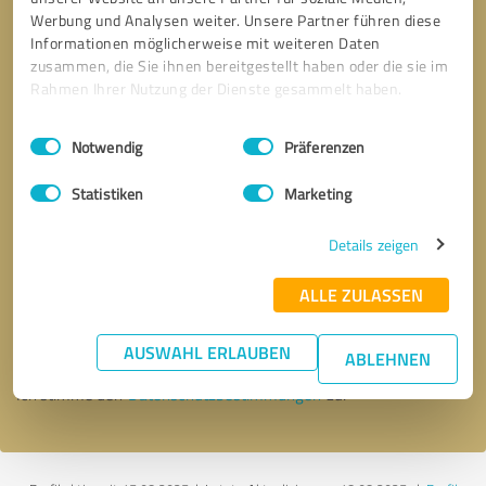
Werbung und Analysen weiter. Unsere Partner führen diese
Informationen möglicherweise mit weiteren Daten
zusammen, die Sie ihnen bereitgestellt haben oder die sie im
Rahmen Ihrer Nutzung der Dienste gesammelt haben.
Einwilligungsauswahl
Impressum
|
Datenschutzbestimmungen
Notwendig
Präferenzen
Statistiken
Marketing
Details zeigen
Bitte um Rückruf
* Erforderliche Angaben
ALLE ZULASSEN
Nachricht senden
AUSWAHL ERLAUBEN
ABLEHNEN
Ich stimme den
Datenschutzbestimmungen
zu.