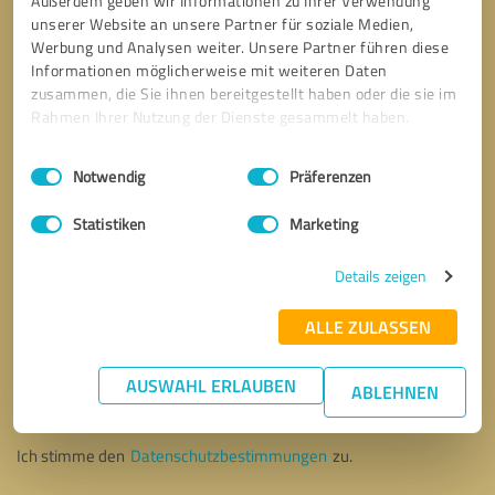
Außerdem geben wir Informationen zu Ihrer Verwendung
unserer Website an unsere Partner für soziale Medien,
Werbung und Analysen weiter. Unsere Partner führen diese
Informationen möglicherweise mit weiteren Daten
zusammen, die Sie ihnen bereitgestellt haben oder die sie im
Rahmen Ihrer Nutzung der Dienste gesammelt haben.
Einwilligungsauswahl
Impressum
|
Datenschutzbestimmungen
Notwendig
Präferenzen
Statistiken
Marketing
Details zeigen
ALLE ZULASSEN
Bitte um Rückruf
* Erforderliche Angaben
AUSWAHL ERLAUBEN
ABLEHNEN
Nachricht senden
Ich stimme den
Datenschutzbestimmungen
zu.