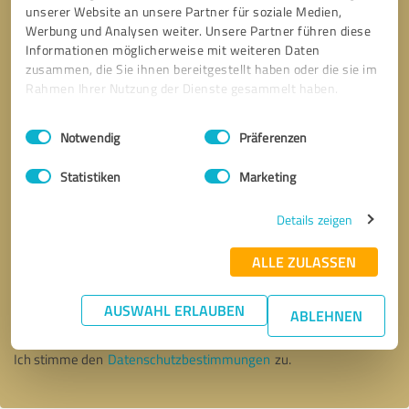
unserer Website an unsere Partner für soziale Medien,
Werbung und Analysen weiter. Unsere Partner führen diese
Informationen möglicherweise mit weiteren Daten
zusammen, die Sie ihnen bereitgestellt haben oder die sie im
Rahmen Ihrer Nutzung der Dienste gesammelt haben.
Einwilligungsauswahl
Impressum
|
Datenschutzbestimmungen
Notwendig
Präferenzen
Statistiken
Marketing
Details zeigen
ALLE ZULASSEN
Bitte um Rückruf
* Erforderliche Angaben
AUSWAHL ERLAUBEN
ABLEHNEN
Nachricht senden
Ich stimme den
Datenschutzbestimmungen
zu.