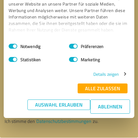
unserer Website an unsere Partner für soziale Medien,
Werbung und Analysen weiter. Unsere Partner führen diese
Informationen möglicherweise mit weiteren Daten
zusammen, die Sie ihnen bereitgestellt haben oder die sie im
Rahmen Ihrer Nutzung der Dienste gesammelt haben.
Einwilligungsauswahl
Impressum
|
Datenschutzbestimmungen
Notwendig
Präferenzen
Statistiken
Marketing
Details zeigen
ALLE ZULASSEN
Bitte um Rückruf
* Erforderliche Angaben
AUSWAHL ERLAUBEN
ABLEHNEN
Nachricht senden
Ich stimme den
Datenschutzbestimmungen
zu.