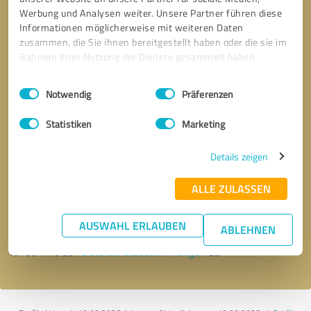
Werbung und Analysen weiter. Unsere Partner führen diese
Informationen möglicherweise mit weiteren Daten
zusammen, die Sie ihnen bereitgestellt haben oder die sie im
Rahmen Ihrer Nutzung der Dienste gesammelt haben.
Einwilligungsauswahl
Impressum
|
Datenschutzbestimmungen
Notwendig
Präferenzen
Statistiken
Marketing
Details zeigen
Bitte um Rückruf
* Erforderliche Angaben
ALLE ZULASSEN
Nachricht senden
AUSWAHL ERLAUBEN
ABLEHNEN
Ich stimme den
Datenschutzbestimmungen
zu.