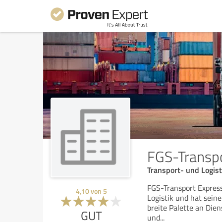
FGS-Transpo
Transport- und Logis
FGS-Transport Express
4,10
von
5
Logistik und hat sein
breite Palette an Die
GUT
und
...