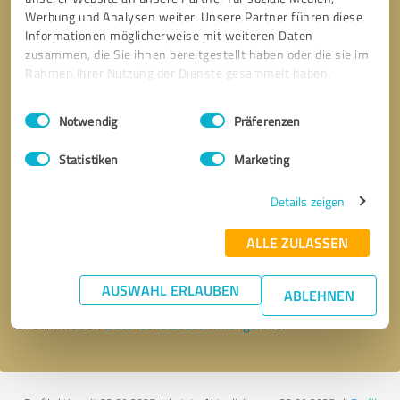
Werbung und Analysen weiter. Unsere Partner führen diese
Informationen möglicherweise mit weiteren Daten
zusammen, die Sie ihnen bereitgestellt haben oder die sie im
Rahmen Ihrer Nutzung der Dienste gesammelt haben.
Einwilligungsauswahl
Impressum
|
Datenschutzbestimmungen
Notwendig
Präferenzen
Statistiken
Marketing
Details zeigen
Bitte um Rückruf
* Erforderliche Angaben
ALLE ZULASSEN
Nachricht senden
AUSWAHL ERLAUBEN
ABLEHNEN
Ich stimme den
Datenschutzbestimmungen
zu.