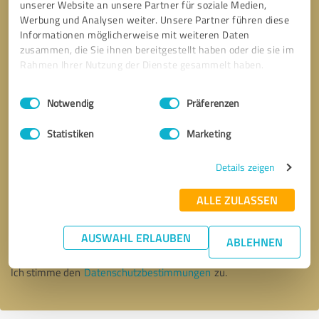
unserer Website an unsere Partner für soziale Medien,
Werbung und Analysen weiter. Unsere Partner führen diese
Informationen möglicherweise mit weiteren Daten
zusammen, die Sie ihnen bereitgestellt haben oder die sie im
Rahmen Ihrer Nutzung der Dienste gesammelt haben.
Einwilligungsauswahl
Impressum
|
Datenschutzbestimmungen
Notwendig
Präferenzen
Statistiken
Marketing
Details zeigen
Bitte um Rückruf
* Erforderliche Angaben
ALLE ZULASSEN
AUSWAHL ERLAUBEN
Nachricht senden
ABLEHNEN
Ich stimme den
Datenschutzbestimmungen
zu.