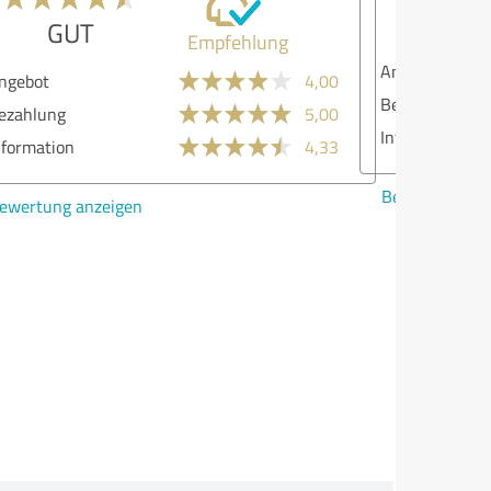
AUSREICHEND
ebot
2,00
ahlung
3,00
ormation
1,00
ertung anzeigen