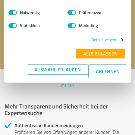
Einwilligungsauswahl
Impressum
|
Datenschutzbestimmungen
Notwendig
Präferenzen
Bitte um Rückruf
* Erforderliche Angaben
Statistiken
Marketing
Nachricht senden
Details zeigen
Ich stimme den
Datenschutzbestimmungen
zu.
ALLE ZULASSEN
AUSWAHL ERLAUBEN
ABLEHNEN
Profil aktiv seit 19.01.2021 |
Letzte Aktualisierung: 11.04.2024
|
Profil
melden
Mehr Transparenz und Sicherheit bei der
Expertensuche
Authentische Kundenmeinungen
Profitieren Sie von Erfahrungen anderer Kunden: Die