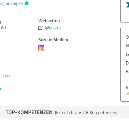
ng anzeigen
Webseiten
a
 61
Website
Q
Soziale Medien
N
L
D
B
tti.de
K
en
S
TOP-KOMPETENZEN
(Ermittelt aus 48 Kompetenzen)