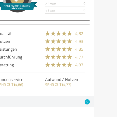
0
2 Sterne
0
1 Stern
ualität
4,82
utzen
4,93
eistungen
4,85
urchführung
4,77
eratung
4,87
undenservice
Aufwand / Nutzen
EHR GUT (4,86)
SEHR GUT (4,77)