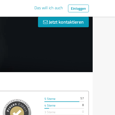
Das will ich auch
Einloggen
Jetzt kontaktieren
57
5 Sterne
8
4 Sterne
0
3 Sterne