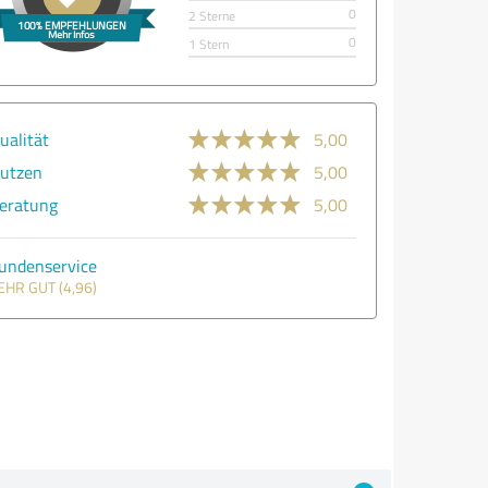
0
2 Sterne
0
1 Stern
ualität
5,00
utzen
5,00
eratung
5,00
undenservice
EHR GUT (4,96)