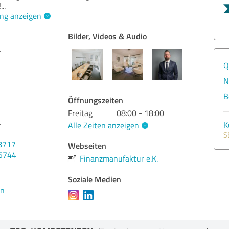
!
...
ng anzeigen
Bilder, Videos & Audio
.
Q
N
B
Öffnungszeiten
Freitag
08:00 - 18:00
.
K
Alle Zeiten anzeigen
S
8717
Webseiten
45744
Finanzmanufaktur e.K.
Soziale Medien
en