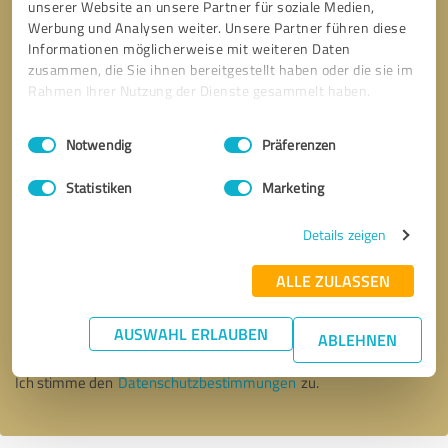
unserer Website an unsere Partner für soziale Medien,
Werbung und Analysen weiter. Unsere Partner führen diese
Informationen möglicherweise mit weiteren Daten
zusammen, die Sie ihnen bereitgestellt haben oder die sie im
Rahmen Ihrer Nutzung der Dienste gesammelt haben.
Einwilligungsauswahl
Impressum
|
Datenschutzbestimmungen
Notwendig
Präferenzen
Statistiken
Marketing
Details zeigen
Bitte um Rückruf
* Erforderliche Angaben
ALLE ZULASSEN
AUSWAHL ERLAUBEN
Nachricht senden
ABLEHNEN
Ich stimme den
Datenschutzbestimmungen
zu.