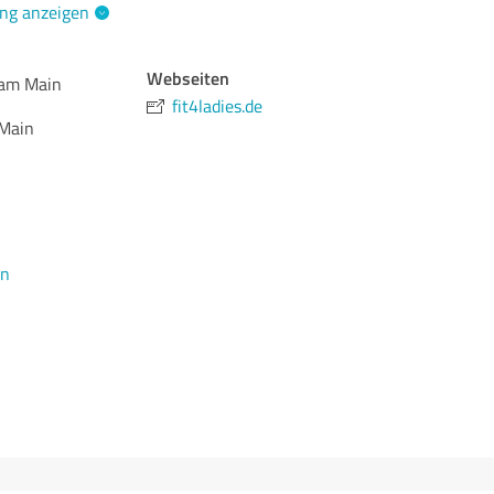
ng anzeigen
Webseiten
 am Main
fit4ladies.de
Main
en