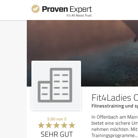
Fit4Ladies 
Fitnesstraining und 
In Offenbach am Main i
5,00
von
5
bietet eine sichere U
nehmen möchten. Mit q
SEHR GUT
Trainingsprogramme
...