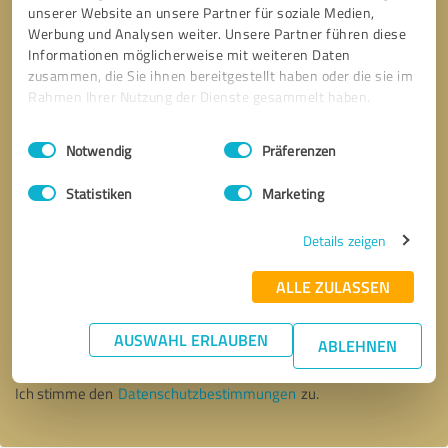
unserer Website an unsere Partner für soziale Medien,
Werbung und Analysen weiter. Unsere Partner führen diese
Informationen möglicherweise mit weiteren Daten
zusammen, die Sie ihnen bereitgestellt haben oder die sie im
Rahmen Ihrer Nutzung der Dienste gesammelt haben.
Einwilligungsauswahl
Impressum
|
Datenschutzbestimmungen
Notwendig
Präferenzen
Statistiken
Marketing
Details zeigen
ALLE ZULASSEN
Bitte um Rückruf
* Erforderliche Angaben
AUSWAHL ERLAUBEN
ABLEHNEN
Nachricht senden
Ich stimme den
Datenschutzbestimmungen
zu.