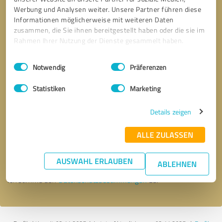
Werbung und Analysen weiter. Unsere Partner führen diese
Informationen möglicherweise mit weiteren Daten
zusammen, die Sie ihnen bereitgestellt haben oder die sie im
Rahmen Ihrer Nutzung der Dienste gesammelt haben.
Einwilligungsauswahl
Impressum
|
Datenschutzbestimmungen
Notwendig
Präferenzen
Statistiken
Marketing
Details zeigen
Bitte um Rückruf
* Erforderliche Angaben
ALLE ZULASSEN
Nachricht senden
AUSWAHL ERLAUBEN
ABLEHNEN
Ich stimme den
Datenschutzbestimmungen
zu.