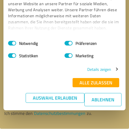
unserer Website an unsere Partner für soziale Medien,
Werbung und Analysen weiter. Unsere Partner führen diese
Informationen möglicherweise mit weiteren Daten
zusammen, die Sie ihnen bereitgestellt haben oder die sie im
Rahmen Ihrer Nutzung der Dienste gesammelt haben.
Einwilligungsauswahl
Impressum
|
Datenschutzbestimmungen
Notwendig
Präferenzen
Statistiken
Marketing
Details zeigen
ALLE ZULASSEN
Bitte um Rückruf
* Erforderliche Angaben
AUSWAHL ERLAUBEN
ABLEHNEN
Nachricht senden
Ich stimme den
Datenschutzbestimmungen
zu.