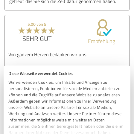
gefreut das Sie sich die Zeit dafür genommen haben.
5,00 von 5
SEHR GUT
Empfehlung
Von ganzem Herzen bedanken wir uns.
Von ganzem Herzen besten Dank an Herr Schlieker. Mit
Diese Webseite verwendet Cookies
seiner fachmännischen Beratung und tatkräftigen
Unterstützung, konnten wir unser Kredit ermöglichen.
Wir verwenden Cookies, um Inhalte und Anzeigen zu
Fragen wurden verständlich, schnell und gerne auch
personalisieren, Funktionen für soziale Medien anbieten zu
doppelt beantwortet, Sorgen und Ängste ernst genommen.
können und die Zugriffe auf unsere Website zu analysieren.
Dafür und dass mein Vorhaben, durch ihn, so stressfrei
Außerdem geben wir Informationen zu Ihrer Verwendung
geglückt ist, bin ich froh und dankbar.
unserer Website an unsere Partner für soziale Medien,
Vielen Dank für die tolle Arbeit, für die Unterstützung und
Werbung und Analysen weiter. Unsere Partner führen diese
Geduld!
Informationen möglicherweise mit weiteren Daten
zusammen, die Sie ihnen bereitgestellt haben oder die sie im
Ich kann
Rahmen Ihrer Nutzung der Dienste gesammelt haben.
Herr Schlieker bedenkenlos weiterempfehlen, Daumen