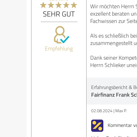
Wir möchten Herrn S
SEHR GUT
exzellent beraten un
Fachwissen zur Seit
Als es schließlich b
zusammengestellt und
Empfehlung
Dank seiner Kompet
Herrn Schlieker une
Erfahrungsbericht & B
Fairfinanz Frank Sc
02.08.2024
Max P.
Kommentar von