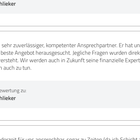
hlieker
in sehr zuverlässiger, kompetenter Ansprechpartner. Er hat u
 beste Angebot herausgesucht. Jegliche Fragen wurden direkt
 versteht. Wir werden auch in Zukunft seine finanzielle Exp
 auch zu tun.
ewertung zu:
hlieker
ederzeit für uns ansprechbar, sogar zu Zeiten (da ich Schicht