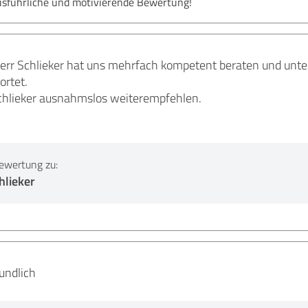
usführliche und motivierende Bewertung!
err Schlieker hat uns mehrfach kompetent beraten und unter
ortet.
chlieker ausnahmslos weiterempfehlen.
ewertung zu:
hlieker
eundlich