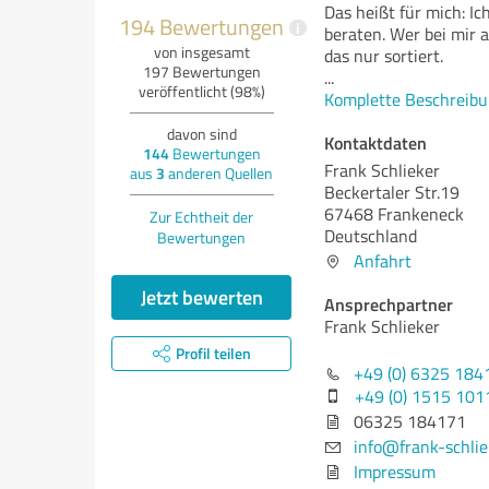
Das heißt für mich: Ic
194 Bewertungen
i
beraten. Wer bei mir a
von insgesamt
das nur sortiert.
197 Bewertungen
...
veröffentlicht (98%)
Komplette Beschreibu
davon sind
Kontaktdaten
144
Bewertungen
Frank Schlieker
aus
3
anderen Quellen
Beckertaler Str.19
67468 Frankeneck
Zur Echtheit der
Deutschland
Bewertungen
Anfahrt
Jetzt bewerten
Ansprechpartner
Frank Schlieker
Profil teilen
+49 (0) 6325 184
+49 (0) 1515 10
06325 184171
info@frank-schlie
Impressum