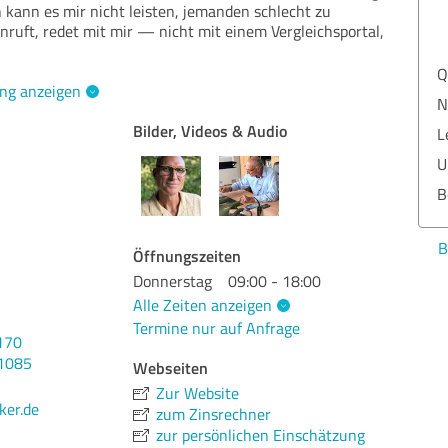
h kann es mir nicht leisten, jemanden schlecht zu
nruft, redet mit mir — nicht mit einem Vergleichsportal,
Qua
ng anzeigen
Nut
Bilder, Videos & Audio
Lei
Ums
Ber
Bew
Öffnungszeiten
Donnerstag
09:00 - 18:00
Alle Zeiten anzeigen
Termine nur auf Anfrage
170
11085
Webseiten
Zur Website
ker.de
zum Zinsrechner
zur persönlichen Einschätzung