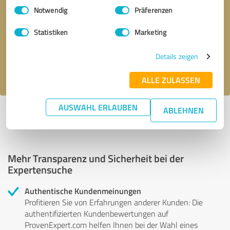
Einwilligungsauswahl
Impressum
|
Datenschutzbestimmungen
Notwendig
Präferenzen
Bitte um Rückruf
* Erforderliche Angaben
Statistiken
Marketing
Nachricht senden
Details zeigen
Ich stimme den
Datenschutzbestimmungen
zu.
ALLE ZULASSEN
AUSWAHL ERLAUBEN
ABLEHNEN
Profil aktiv seit 19.11.2025 |
Letzte Aktualisierung: 19.11.2025
|
Profil
melden
Mehr Transparenz und Sicherheit bei der
Expertensuche
Authentische Kundenmeinungen
Profitieren Sie von Erfahrungen anderer Kunden: Die
authentifizierten Kundenbewertungen auf
ProvenExpert.com helfen Ihnen bei der Wahl eines