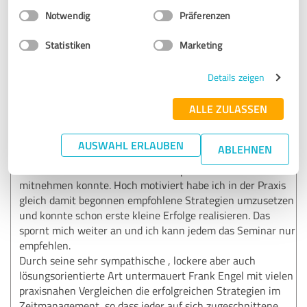
Dankeschön für Dein Feedback. Ich wünsche Dir viel
Einwilligungsauswahl
Impressum
|
Datenschutzbestimmungen
Notwendig
Präferenzen
Erfolg beim erreichen DEINER Ziele! ;-)
Statistiken
Marketing
5,00 von 5
Details zeigen
SEHR GUT
Empfehlung
ALLE ZULASSEN
Mir wurde ein sehr gutes Seminar geboten, aus dem ich
AUSWAHL ERLAUBEN
ABLEHNEN
viele Anregungen für die Strukturierung meines Alltages
sowohl im beruflichen als auch im privaten Bereich
mitnehmen konnte. Hoch motiviert habe ich in der Praxis
gleich damit begonnen empfohlene Strategien umzusetzen
und konnte schon erste kleine Erfolge realisieren. Das
spornt mich weiter an und ich kann jedem das Seminar nur
empfehlen.
Durch seine sehr sympathische , lockere aber auch
lösungsorientierte Art untermauert Frank Engel mit vielen
praxisnahen Vergleichen die erfolgreichen Strategien im
Zeitmanagement, so dass jeder auf sich zugeschnittene