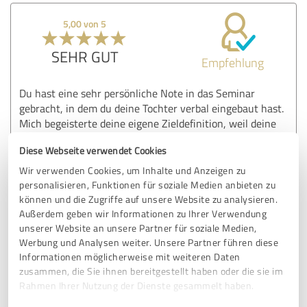
5,00 von 5
SEHR GUT
Empfehlung
Du hast eine sehr persönliche Note in das Seminar
gebracht, in dem du deine Tochter verbal eingebaut hast.
Mich begeisterte deine eigene Zieldefinition, weil deine
eigenen (gesteckten) Ziele angesprochen und im Seminar
Diese Webseite verwendet Cookies
veranschaulicht wurden.
Wir verwenden Cookies, um Inhalte und Anzeigen zu
personalisieren, Funktionen für soziale Medien anbieten zu
Erfahrungsbericht & Bewertung zu:
können und die Zugriffe auf unsere Website zu analysieren.
FrankEngel
Außerdem geben wir Informationen zu Ihrer Verwendung
unserer Website an unsere Partner für soziale Medien,
Werbung und Analysen weiter. Unsere Partner führen diese
13.03.2025
Anonym
Informationen möglicherweise mit weiteren Daten
zusammen, die Sie ihnen bereitgestellt haben oder die sie im
Kommentar von FrankEngel:
Rahmen Ihrer Nutzung der Dienste gesammelt haben.