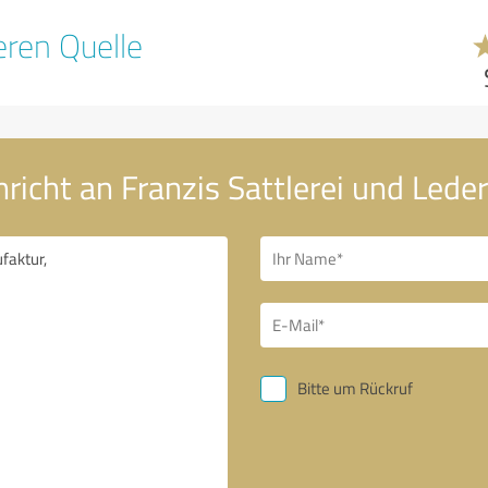
ren Quelle
richt an Franzis Sattlerei und Led
Bitte um Rückruf