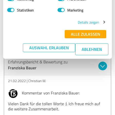
Statistiken
Marketing
Wir führen ein Versicherungsbüro im Herzen von Fürth
und haben uns für die Unterstützung im Social
Mediabereich durch Franziska & ihr Team entschieden. Wir
Details zeigen
erhalten immer zeitnah Rückmeldungen auf unsere
Anfragen und sind mit dem Service rundum Top zufrieden.
ALLE ZULASSEN
So stellen wir uns die Zusammenarbeit vor - herzlichen
Dank!
AUSWAHL ERLAUBEN
ABLEHNEN
Erfahrungsbericht & Bewertung zu:
Franziska Bauer
21.02.2022
Christian W.
Kommentar von Franziska Bauer:
Vielen Dank für die tollen Worte :). Ich freue mich auf
die weitere Zusammenarbeit.