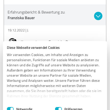
Erfahrungsbericht & Bewertung zu:
Franziska Bauer
19.12.2022
J.
Kommentar von Franziska Bauer:
Diese Webseite verwendet Cookies
Liebe Julia, vielen Dank für dein tolles Feedback und
Wir verwenden Cookies, um Inhalte und Anzeigen zu
ich freue mich auf unsere weitere Zusammenarbeit.
personalisieren, Funktionen für soziale Medien anbieten zu
können und die Zugriffe auf unsere Website zu analysieren.
Viele Grüße
Außerdem geben wir Informationen zu Ihrer Verwendung
unserer Website an unsere Partner für soziale Medien,
Franziska
Werbung und Analysen weiter. Unsere Partner führen diese
Informationen möglicherweise mit weiteren Daten
zusammen, die Sie ihnen bereitgestellt haben oder die sie im
5,00 von 5
Rahmen Ihrer Nutzung der Dienste gesammelt haben.
SEHR GUT
Einwilligungsauswahl
Impressum
|
Datenschutzbestimmungen
Empfehlung
Notwendig
Präferenzen