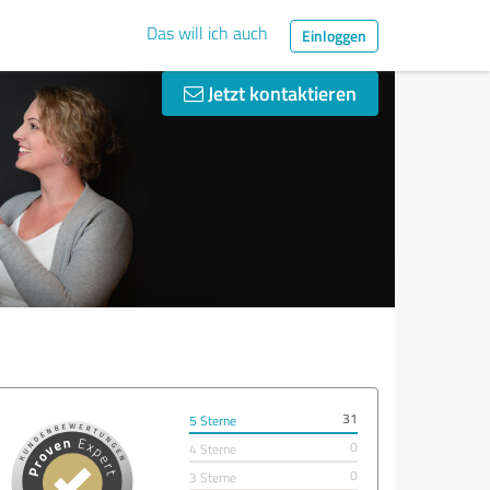
Das will ich auch
Einloggen
Jetzt kontaktieren
31
5 Sterne
0
4 Sterne
0
3 Sterne