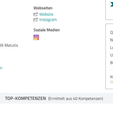
Webseiten
Website
Instagram
Soziale Medien
Q
N
RA Matutis
L
U
B
en
K
S
TOP-KOMPETENZEN
(Ermittelt aus 40 Kompetenzen)