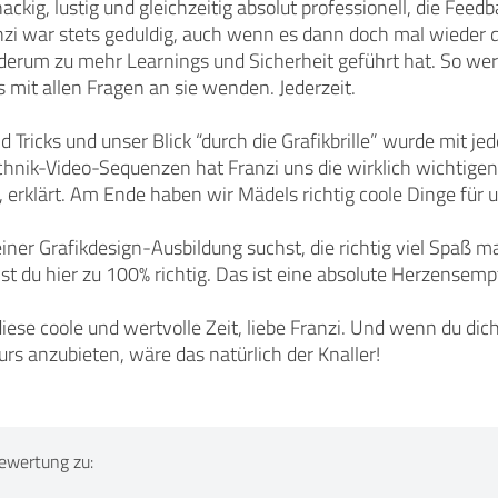
ackig, lustig und gleichzeitig absolut professionell, die Fe
nzi war stets geduldig, auch wenn es dann doch mal wieder
derum zu mehr Learnings und Sicherheit geführt hat. So wert
 mit allen Fragen an sie wenden. Jederzeit.
d Tricks und unser Blick “durch die Grafikbrille” wurde mit j
chnik-Video-Sequenzen hat Franzi uns die wirklich wichtigen
erklärt. Am Ende haben wir Mädels richtig coole Dinge für un
ner Grafikdesign-Ausbildung suchst, die richtig viel Spaß m
ist du hier zu 100% richtig. Das ist eine absolute Herzensem
ese coole und wertvolle Zeit, liebe Franzi. Und wenn du dich 
rs anzubieten, wäre das natürlich der Knaller!
ewertung zu: