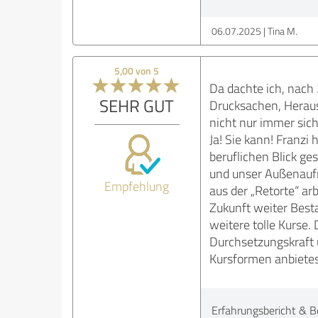
06.07.2025
Tina M.
5,00 von 5
Da dachte ich, nach
SEHR GUT
Drucksachen, Heraus
nicht nur immer sich
Ja! Sie kann! Franzi
beruflichen Blick ge
und unser Außenaufri
Empfehlung
aus der „Retorte“ ar
Zukunft weiter Besta
weitere tolle Kurse.
Durchsetzungskraft 
Kursformen anbietest
Erfahrungsbericht & B