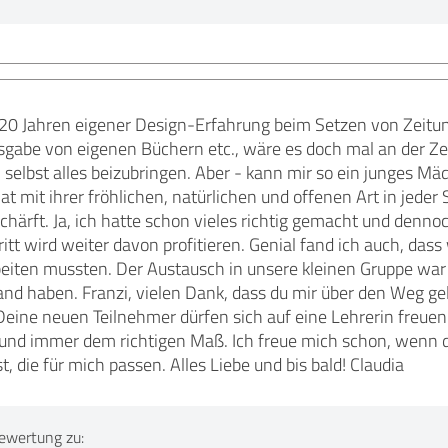
 20 Jahren eigener Design-Erfahrung beim Setzen von Zeitun
gabe von eigenen Büchern etc., wäre es doch mal an der Zeit
 selbst alles beizubringen. Aber - kann mir so ein junges M
 hat mit ihrer fröhlichen, natürlichen und offenen Art in jed
schärft. Ja, ich hatte schon vieles richtig gemacht und denn
tt wird weiter davon profitieren. Genial fand ich auch, das
beiten mussten. Der Austausch in unsere kleinen Gruppe war
nd haben. Franzi, vielen Dank, dass du mir über den Weg gel
 Deine neuen Teilnehmer dürfen sich auf eine Lehrerin freuen
und immer dem richtigen Maß. Ich freue mich schon, wenn du
, die für mich passen. Alles Liebe und bis bald! Claudia
ewertung zu: