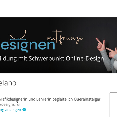
elano
Grafikdesignerin und Lehrerin begleite ich Quereinsteiger
kdesigns. 🚀
ng anzeigen