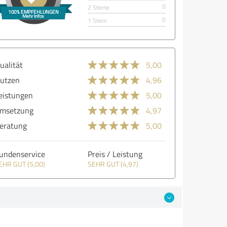
0
2 Sterne
0
1 Stern
ualität
5,00
utzen
4,96
eistungen
5,00
msetzung
4,97
eratung
5,00
undenservice
Preis / Leistung
EHR GUT (5,00)
SEHR GUT (4,97)